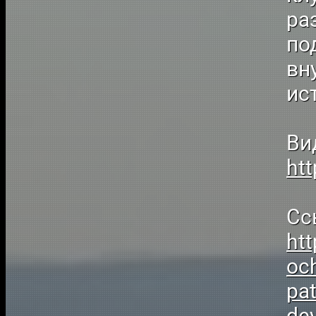
ра
по
вн
ис
Ви
ht
Сс
htt
oc
pat