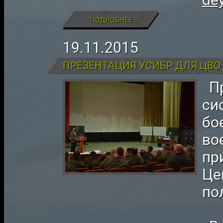
dey
ПОДРОБНЕЕ
19.11.2015
ПРЕЗЕНТАЦИЯ УСИБР ДЛЯ ЦВО
Пр
си
бо
во
пр
Це
по