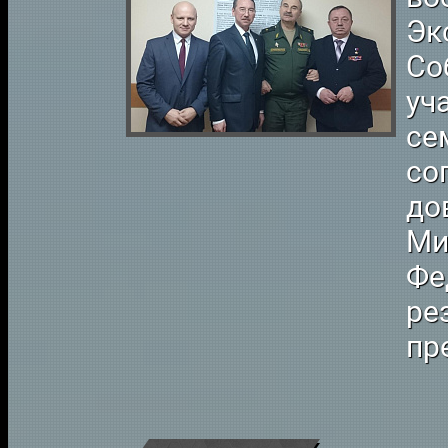
Эк
Со
уч
се
со
до
Ми
Фе
ре
пр