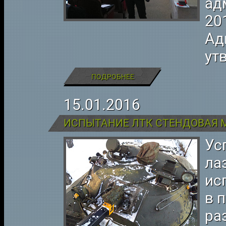
ад
20
Ад
ут
ПОДРОБНЕЕ
15.01.2016
ИСПЫТАНИЕ ЛТК СТЕНДОВАЯ 
Ус
ла
ис
в 
ра