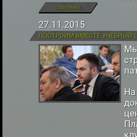
ПОДРОБНЕЕ
27.11.2015
Мы
ст
па
На
до
це
Пл
кл