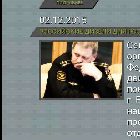
ПОДРОБНЕЕ
02.12.2015
РОССИЙСКИЕ ДИЗЕЛИ ДЛЯ РО
Се
ор
Фе
дв
по
г.
на
пр
от