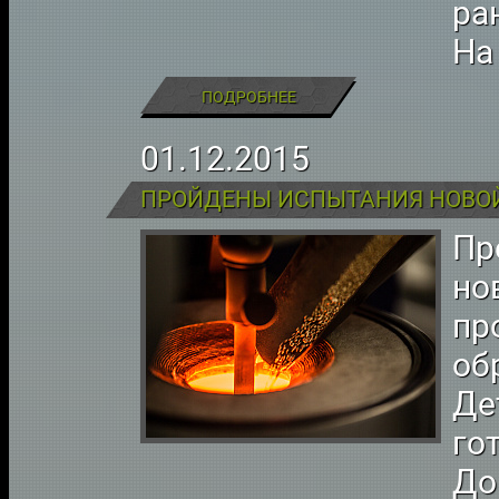
ра
На
ПОДРОБНЕЕ
01.12.2015
ПРОЙДЕНЫ ИСПЫТАНИЯ НОВО
Пр
но
пр
об
Де
го
До