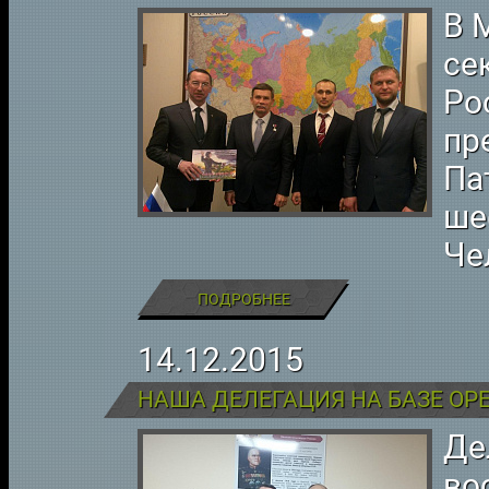
В 
се
Ро
пр
Па
ше
Че
ПОДРОБНЕЕ
14.12.2015
Де
во