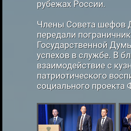
рубежах России.
Члены Совета шефов 
передали пограничник
Государственной Думы
успехов в службе. В 
взаимодействие с куз
патриотического восп
социального проекта 