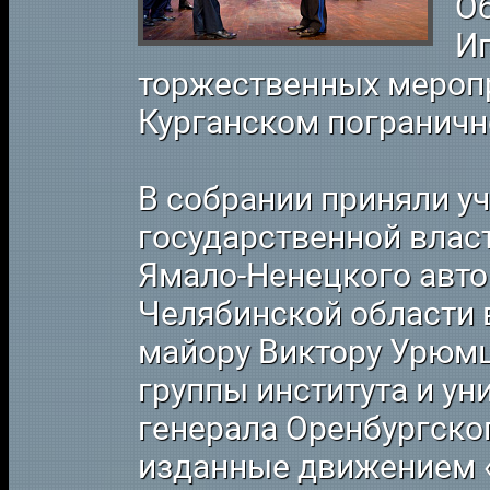
О
И
торжественных мероп
Курганском пограничн
В собрании приняли у
государственной влас
Ямало-Ненецкого авто
Челябинской области в
майору Виктору Урюмц
группы института и ун
генерала Оренбургско
изданные движением «